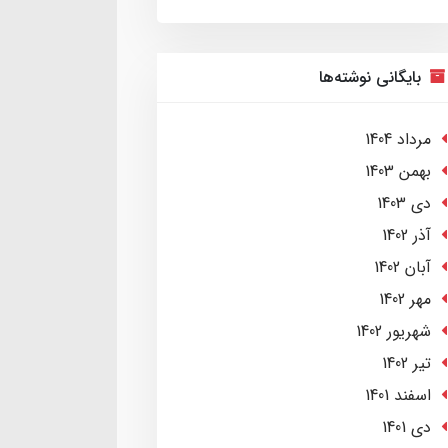
بایگانی نوشته‌ها
مرداد 1404
بهمن 1403
دی 1403
آذر 1402
آبان 1402
مهر 1402
شهریور 1402
تير 1402
اسفند 1401
دی 1401