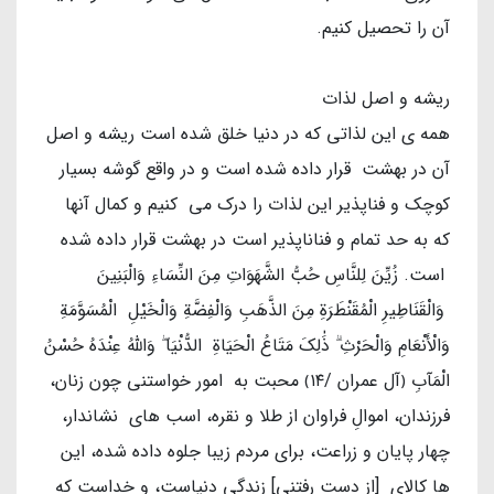
آن را تحصیل کنیم.
ریشه و اصل لذات
همه ی این لذاتی که در دنیا خلق شده است ریشه و اصل
آن در بهشت قرار داده شده است و در واقع گوشه بسیار
کوچک و فناپذیر این لذات را درک می کنیم و کمال آنها
که به حد تمام و فناناپذیر است در بهشت قرار داده شده
است. زُيِّنَ لِلنَّاسِ حُبُّ الشَّهَوَاتِ مِنَ النِّسَاءِ وَالْبَنِينَ
وَالْقَنَاطِيرِ الْمُقَنْطَرَةِ مِنَ الذَّهَبِ وَالْفِضَّةِ وَالْخَيْلِ الْمُسَوَّمَةِ
وَالْأَنْعَامِ وَالْحَرْثِ ۗ ذَٰلِكَ مَتَاعُ الْحَيَاةِ الدُّنْيَا ۖ وَاللَّهُ عِنْدَهُ حُسْنُ
الْمَآبِ ﴿آل عمران /١٤﴾ محبت به امور خواستنی چون زنان،
فرزندان، اموالِ فراوان از طلا و نقره، اسب های نشاندار،
چهار پایان و زراعت، برای مردم زیبا جلوه داده شده، این
ها کالای [از دست رفتنی] زندگی دنیاست، و خداست که