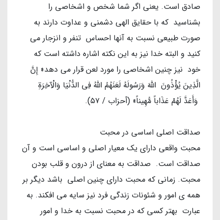
صادق است. یعنی اگر شما شخص و اشخاصی را
بشناسید که با حقایق الهی دشمنی و عداوت دارند به
صورت طبیعی نسبت به آنها احساس تنفر و انزجار می
کنید و البته خدا نیز به این نکته اشاره داشته است که
خود نیز چنین اشخاصی را مورد لعن قرار می دهد« إِنَّ
الَّذِينَ يُؤْذُونَ اللَّهَ وَرَسُولَهُ لَعَنَهُمُ اللَّهُ فِي الدُّنْيَا وَالْآخِرَةِ
وَأَعَدَّ لَهُمْ عَذَاباً مُّهِيناً» (أحزاب / ۵۷).
صداقت اصلی اساسی در محبت
محبت واقعی دارای یک معیار اصلی و اساسی است و آن
صداقت است. صداقت به معنای از درون و قلب بودن
محبت. زمانی که محبت دارای چنین اصلی باشد دیگر بر
همه ی امور و شئونات زندگی فرد نیز سایه می افکند. به
عبارت بهتر کسی که در محبت نسبت به خدا و امور