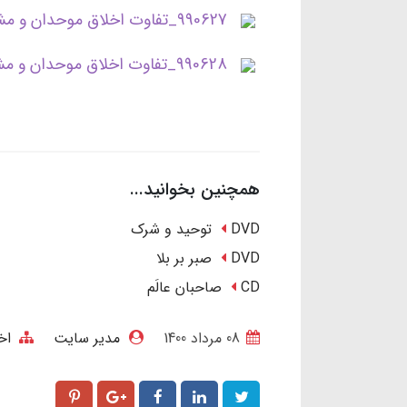
990627_تفاوت اخلاق موحدان و مشرکان2-جلسه چهارم.mp3
990628_تفاوت اخلاق موحدان و مشرکان2-جلسه پنجم.mp3
همچنین بخوانید...
DVD توحید و شرک
DVD صبر بر بلا
CD صاحبان عالَم
08 مرداد 1400
مدیر سایت
اخ