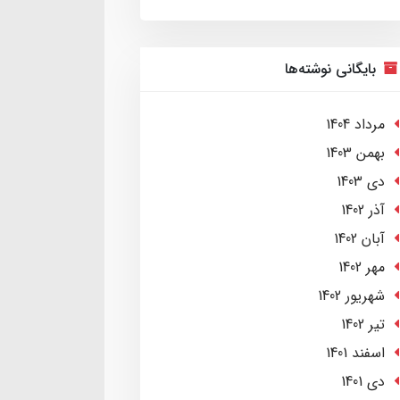
بایگانی نوشته‌ها
مرداد 1404
بهمن 1403
دی 1403
آذر 1402
آبان 1402
مهر 1402
شهریور 1402
تير 1402
اسفند 1401
دی 1401