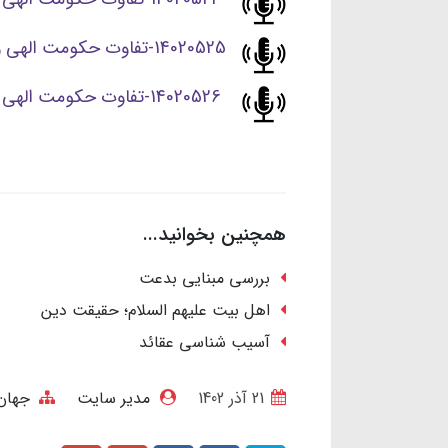
14020525-تفاوت حکومت الهی و طاغوت-جلسه دوم.mp3
14020526-تفاوت حکومت الهی و طاغوت-جلسه سوم.mp3
همچنین بخوانید...
بررسی مبنایی بدعت
اهل بیت علیهم السلام؛ حقیقت دین
آسیب شناسی عقائد
21 آذر 1402
مدیر سایت
جهان