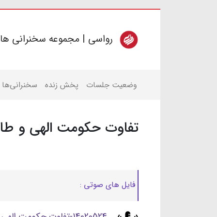
رواسی | مجموعه سخنرانی ها
وضعیت جلسات
پخش زنده
سخنرانی‌ها
تفاوت حکومت الهی و طا
فایل های صوتی :
14020524-تفاوت حکومت الهی و طاغوت-جلسه اول.mp3