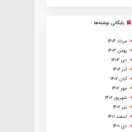
بایگانی نوشته‌ها
مرداد 1404
بهمن 1403
دی 1403
آذر 1402
آبان 1402
مهر 1402
شهریور 1402
تير 1402
اسفند 1401
دی 1401