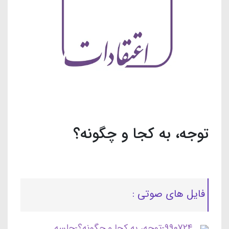
توجه، به کجا و چگونه؟
فایل های صوتی :
990724-توجه، به کجا و چگونه؟-جلسه