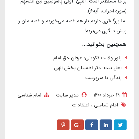
بر ما مسلط‌تر است. النَّبِیُّ أَوْلی بِالْمُؤْمِنینَ مِنْ أَنْفُسِهِم
(سوره احزاب، آیه۶).
ما بزرگ‌تری داریم باز هم غصه می‌خوریم و غصه مان را
پیش دیگری می‌بریم!
همچنین بخوانید...
باور ولایت تکوینی؛ عرفان حق امام
اهل بیت؛ ذکر اطمینان بخش الهی
زندگی با سرپرست
19 خرداد 1400
مدیر سایت
امام شناسی
امام شناسی
اعتقادات