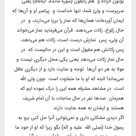
یُؤْتُونَ الزَّکاةَ وَ هُمْ راکِعُون (سوره مائده، آیه۵۵) یعنی
سرپرست و ولیّ شما، تنها خداست و پیامبر او و آن‌ها که
ایمان آورده‌اند؛ همان‌ها که نماز را برپا می‌دارند، و در
حال رکوع، زکات می‌دهند. قرآن می‌فرماید نماز می‌خواند
آن ولی، پس نمازش درست است، زکات هم می‌دهد،
پس زکاتش هم مقبول است و این در حالیست که در
حال نماز زکات می‌دهد یعنی یکی مخل دیگری نیست و
مولا به هر دو آن‌ها توجه و عنایت دارد و از دیگری غافل
نمی‌ماند! البته که او با ما متفاوت است چون ولی الله
است. در مشاهد مشرفه همه این را درک نموده ایم که
همزمان صدها نفر در حال مناجات با آن امام شریف
هستند و ایشان به همه عنایت دارند.
اگر دیدی مشکلی داری و نمی‌توانی آنرا حل کنی برو به
رسول خدا (صلی الله علیه و آله) بگو زیرا که او از خود ما