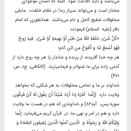
می‌باشد و باید اطاعت شود البته که انسان موجودی
مختار است و می‌تواند سرباز زند! در نظام خلقت، مابقی
مخلوقات مُطیع کامل و تام می‌باشند. همانطوری که امام
باقر (علیه السلام) فرمودند:
«کُلُّ شَیْ‌ءٍ خَلَقَهُ اللَّهُ مِنْ طَیْرٍ أَوْ بَهِیمَةٍ أَوْ شَیْ‌ءٍ فِیهِ رُوحٌ
فَهُوَ أَسْمَعُ لَنَا وَ أَطْوَعُ مِنِ ابْنِ آدَم؛
هر چه خدا آفریده، از پرنده و جاندار یا هر چه روح دارد از
آدمی زاده برای ما شنواتر و فرمانبرترند. (االکافی، ج۱، ص:
۴۷۱)
خداوند بر ما و تمامی مخلوقات به هر شکلی که بخواهد
ولایت دارد. (إِنَّما أَمْرُهُ إِذا أَرادَ شَیْئاً أَنْ یَقُولَ لَهُ کُنْ فَیَکُون.
سوره یس، آیه۸۲) و خداوندی که هم در هست ما ولایت
دارد و هم در امر و نهی ما، در قرآن کریم می‌فرماید: إِنَّما
وَلِیُّکُمُ اللَّهُ وَ رَسُولُهُ وَ الَّذینَ آمَنُوا الَّذینَ یُقیمُونَ الصَّلاةَ وَ