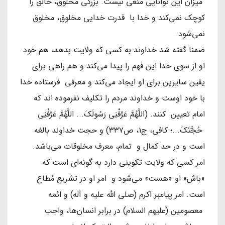
میزان این توانایی منعی نیست. بزرگی مخلوق، خالق را
کوچک نمی‌کند و خدا با قدرت خدایی مخلوق، مخلوق
نمی‌شود.
ضمنا گفته شد خداوند به کسی که ولایت بدهد، هم خود
او از سوی خدا این فهم را پیدا می‌کند و هم راهی برای
یقین سایرین برای او ایجاد می‌کند و معرفی فرستاده خدا
با خود اوست و خداوند مردم را تکلیف نفرموده اند که
امام تعیین کنند. (اللَّهُمَّ عَرِّفْنِي رَسُولَكَ... اللَّهُمَّ عَرِّفْنِي
حُجَّتَكَ...؛ کافی، ج۱، ص۳۳۷) و حجت خداوند بالغه
است و در حد کمال و تمام، معرف مخلوقات می‌باشد.
امر کسی که ولایت تکوینی دارد به گونه‌ای است که
«باش» او «هست» می‌شود و امر او در تشریع مُطاع
است. امر پیامبر اکرم (صلی الله علیه و آله) و ائمه
معصومین (علیهم السلام) در برابر انسان‌ها، واجب