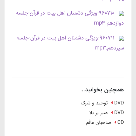
960710-ویژگی دشمنان اهل بیت در قرآن-جلسه
دوازدهم.mp3
960711-ویژگی دشمنان اهل بیت در قرآن-جلسه
سیزدهم.mp3
همچنین بخوانید...
DVD توحید و شرک
DVD صبر بر بلا
CD صاحبان عالَم