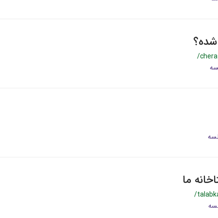
شده؟
/cher
خانه ما
/talab