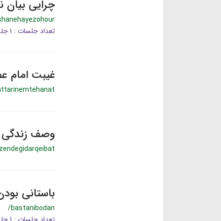
چرایی بیان ن
shanehayezohour
تعداد جلسات : 1 جلسه
غیبت امام عص
ttarinemtehanat
وصف زندگی در
zendegidarqeibat
باستانی بودن
/bastanibodan
تعداد جلسات : 1 جلسه