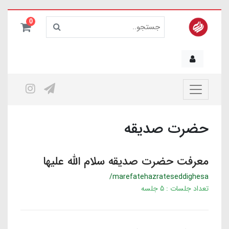
0
حضرت صدیقه
معرفت حضرت صدیقه سلام الله علیها
/marefatehazrateseddighesa
تعداد جلسات : 5 جلسه