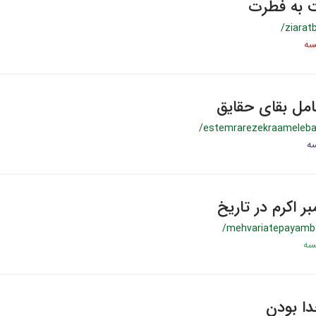
ت به فطرت
/ziarat
عامل بقای حقایق
/estemrarezekraameleb
ر اکرم در تاریخ
/mehvariatepayamb
دا بودن