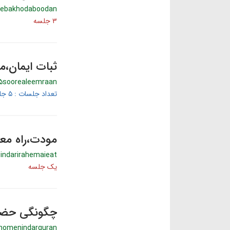
lebakhodaboodan
۳ جلسه
ثبات ایمان،مروری بر آیات 
55soorealeemraan
تعداد جلسات : ۵ جلسه
مودت،راه مع
dindarirahemaieat
یک جلسه
چگونگی حضور 
momenindarquran