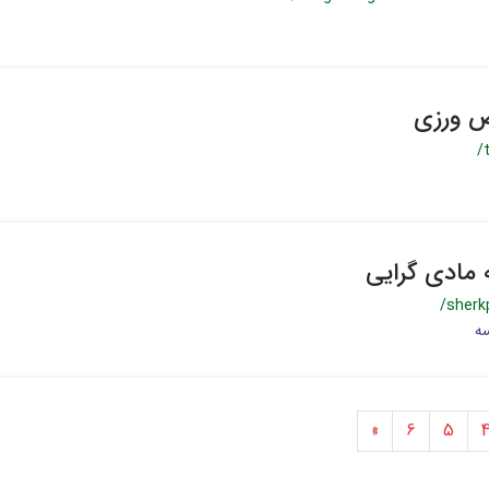
ص ورزی
/
 مادی گرایی
/sherk
»
6
5