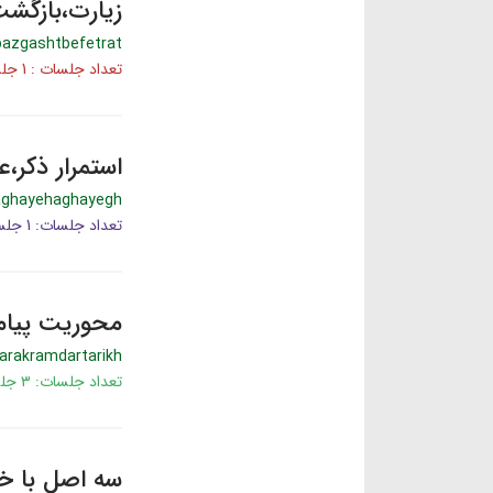
زیارت،بازگش
bazgashtbefetrat
تعداد جلسات : 1 جلسه
استمرار ذکر،
aghayehaghayegh
تعداد جلسات: 1 جلسه
محوریت پیامب
arakramdartarikh
تعداد جلسات: ۳ جلسه
سه اصل با خ