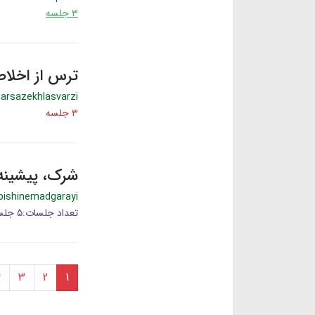
۳ جلسه
ترس از اخلا
tarsazekhlasvarzi
۳ جلسه
شرک، پیشینه
pishinemadgarayi
تعداد جلسات:۵ جلسه
4
3
2
1