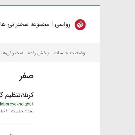
رواسی | مجموعه سخنرانی ها
وضعیت جلسات
پخش زنده
سخنرانی‌ها
صفر
کربلا،تنظیم گ
doboreyekhelghat
تعداد جلسات : 1 جلسه