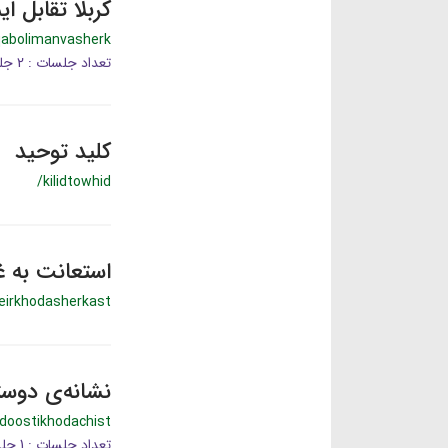
کربلا تقابل ا
qabolimanvasherk
تعداد جلسات : 2 جلسه
کلید توحید
/kilidtowhid
استعانت به 
eirkhodasherkast
نشانه‌ی دوس
doostikhodachist
تعداد جلسات : 1 جلسه