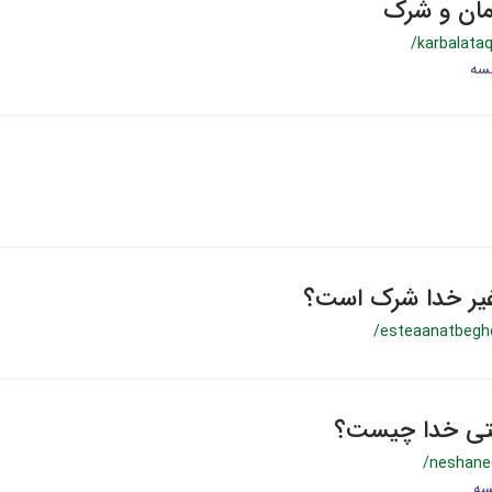
یمان و شرک
/karbalata
غیر خدا شرک است؟
/esteaanatbegh
تی خدا چیست؟
/neshane